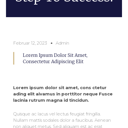
Februar 12, 2023
Admin
Lorem Ipsum Dolor Sit Amet,
Consectetur Adipiscing Elit
Lorem ipsum dolor sit amet, cons ctetur
ading elit aivamus in porttitor neque Fusce
lacinia rutrum magna id tincidun.
Quisque ac lacus vel lectus feugiat fringilla.
Nullam mattis sodales dolor a faucibus. Aenean
non aliquet metus. Sed aliquam est ac erat