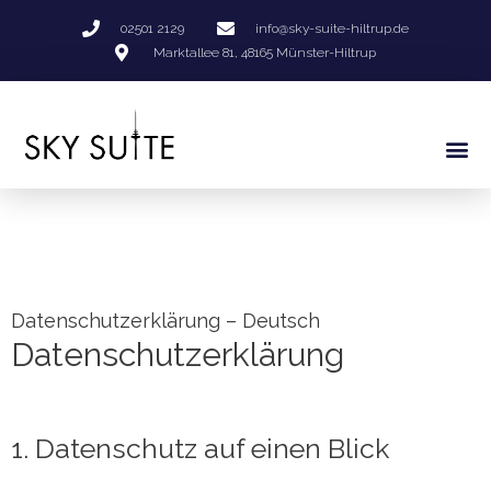
02501 2129
info@sky-suite-hiltrup.de
Marktallee 81, 48165 Münster-Hiltrup
Me
Datenschutzerklärung – Deutsch
Datenschutzerklärung
1. Datenschutz auf einen Blick